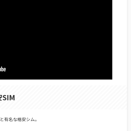
SIM
と有名な格安シム。