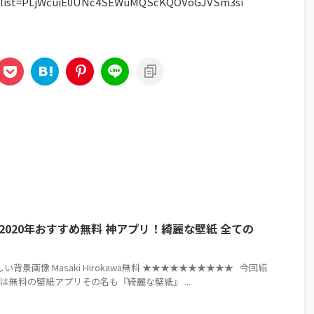
st?list=PLjWcuiE0UNc4SEWuMQScKQOVoGJVSm3si
e 2020年おすすめ無料 神アプリ！綺麗な壁紙 全ての
い背景画像 Masaki Hirokawa無料 ★★★★★★★★★★ 今回紹
画」は無料の壁紙アプリその名も『綺麗な壁紙』 ...